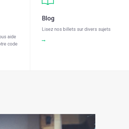
Blog
Lisez nos billets sur divers sujets
ous aide
READ MORE
otre code
ON