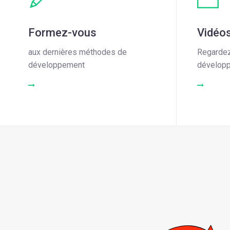
Formez-vous
Vidéo
aux dernières méthodes de
Regarde
développement
dévelop
READ MORE
READ M